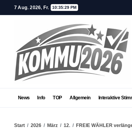
Zum
7 Aug. 2026, Fr.
10:35:29 PM
Inhalt
springen
News
Info
TOP
Allgemein
Interaktive Stim
Start
2026
März
12.
FREIE WÄHLER verlänge