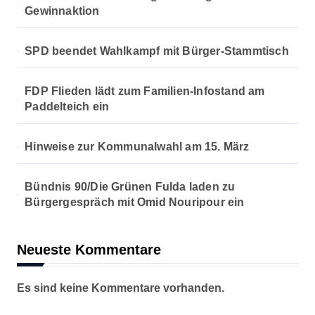
Gewinnaktion
m
e
SPD beendet Wahlkampf mit Bürger-Stammtisch
r
FDP Flieden lädt zum Familien-Infostand am
i
Paddelteich ein
e
Hinweise zur Kommunalwahl am 15. März
r
Bündnis 90/Die Grünen Fulda laden zu
u
Bürgergespräch mit Omid Nouripour ein
n
g
Neueste Kommentare
d
Es sind keine Kommentare vorhanden.
e