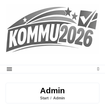
Zum
Inhalt
springen
Admin
Start
Admin