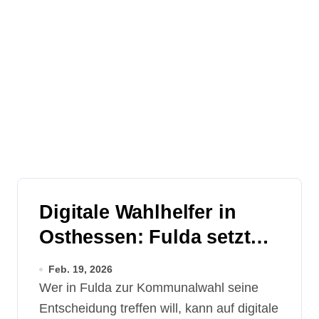
Digitale Wahlhelfer in
Osthessen: Fulda setzt
auf Lokal-O-Mat – Region
Feb. 19, 2026
bleibt sonst außen vor
Wer in Fulda zur Kommunalwahl seine
Entscheidung treffen will, kann auf digitale