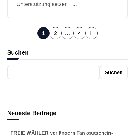
Unterstützung setzen –...
S
1
2
…
4
e
Suchen
i
t
Suchen
e
n
n
Neueste Beiträge
u
m
FREIE WÄHLER verlängern Tankgutschein-