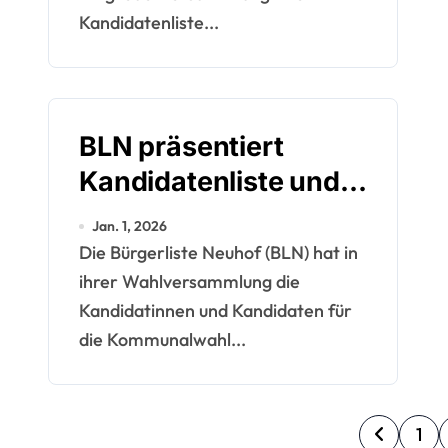
Kandidatenliste...
BLN präsentiert
Kandidatenliste und
politischen Kurs für
Jan. 1, 2026
die Kommunalwahl
Die Bürgerliste Neuhof (BLN) hat in
2026
ihrer Wahlversammlung die
Kandidatinnen und Kandidaten für
die Kommunalwahl...
S
1