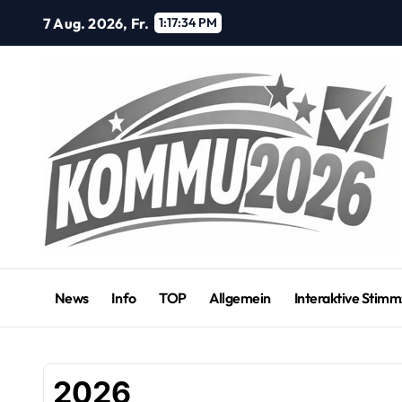
Zum
7 Aug. 2026, Fr.
1:17:34 PM
Inhalt
springen
News
Info
TOP
Allgemein
Interaktive Stimm
2026