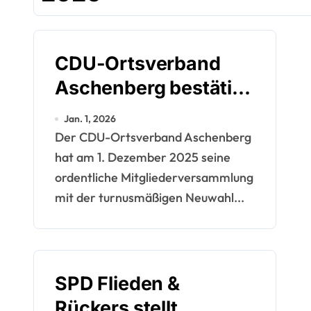
CDU-Ortsverband
Aschenberg bestätigt
Vorstand bei
Jan. 1, 2026
Mitgliederversammlu
Der CDU-Ortsverband Aschenberg
ng
hat am 1. Dezember 2025 seine
ordentliche Mitgliederversammlung
mit der turnusmäßigen Neuwahl...
SPD Flieden &
Rückers stellt