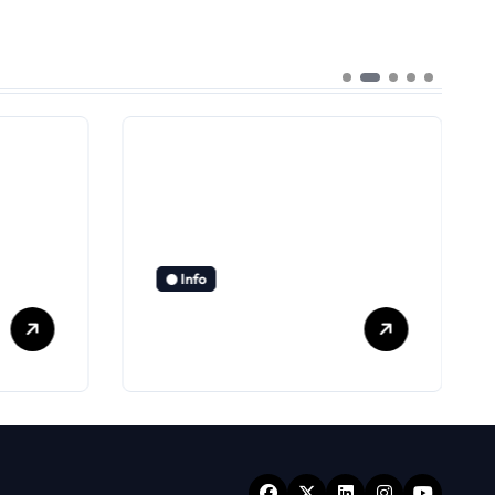
Info
Bündnis 90/Die
Grünen Fulda
laden zu
Bürgergespräch
mit Omid
Nouripour ein