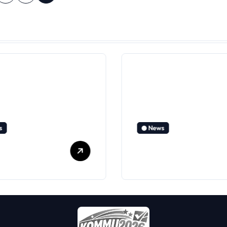
s
News
lieden lädt
Hinweise zur
Familien-
Kommunalwahl
stand am
am 15. März
lteich ein