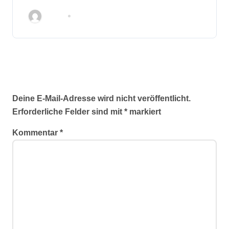
Kommunalwahl 2026 auf
Admin
Jan. 7, 2026
Schreibe einen Kommentar
Deine E-Mail-Adresse wird nicht veröffentlicht.
Erforderliche Felder sind mit
*
markiert
Kommentar
*