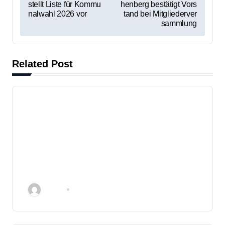
stellt Liste für Kommu
henberg bestätigt Vors
e
nalwahl 2026 vor
tand bei Mitgliederver
sammlung
i
t
Related Post
r
a
g
s
n
Am 15.03. SPD für Fulda
a
Admin
Feb. 5, 2026
v
i