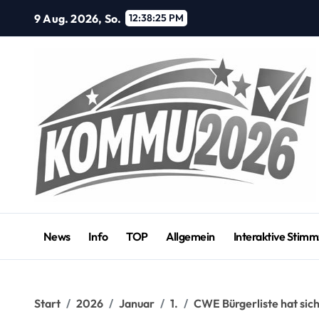
Zum
9 Aug. 2026, So.
12:38:26 PM
Inhalt
springen
News
Info
TOP
Allgemein
Interaktive Stimm
Start
2026
Januar
1.
CWE Bürgerliste hat sich