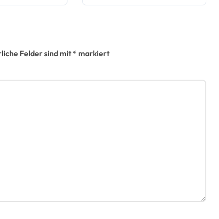
lb
Kommunalwahl
ssener
2026 auf
ften
liche Felder sind mit
*
markiert