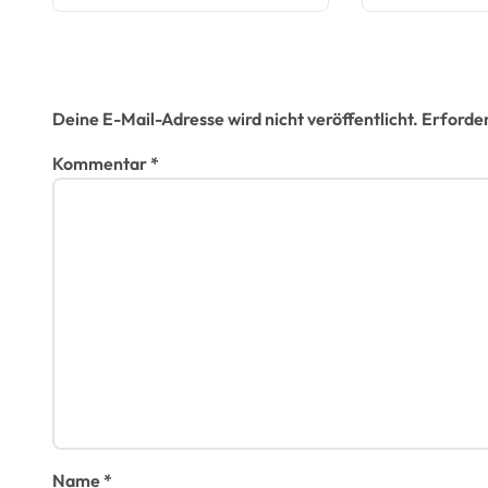
v
außerha
geschlo
i
Ortscha
Schreibe einen Kommentar
g
Deine E-Mail-Adresse wird nicht veröffentlicht.
Erforder
a
Kommentar
*
t
i
o
n
Name
*