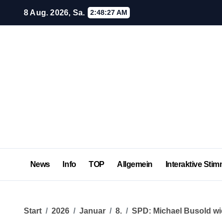
Zum
8 Aug. 2026, Sa.
2:48:28 AM
Inhalt
springen
News
Info
TOP
Allgemein
Interaktive Stim
Start
2026
Januar
8.
SPD: Michael Busold wi