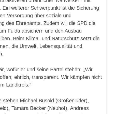
ttraktiveren öffentlichen Nahverkehr mit
. Ein weiterer Schwerpunkt ist die Sicherung
hen Versorgung über soziale und
ung des Ehrenamts. Zudem will die SPD die
kum Fulda absichern und den Ausbau
iben. Beim Klima- und Naturschutz setzt die
men, die Umwelt, Lebensqualität und
n.
r, wofür er und seine Partei stehen: „Wir
ffen, ehrlich, transparent. Wir kämpfen nicht
im Landkreis.“
te stehen Michael Busold (Großenlüder),
feld), Tamara Becker (Neuhof), Andreas