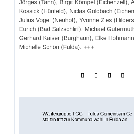
Jörges (Tann), Birgit Kömpel (Eichenzell),
Kossick (Hünfeld), Niclas Goldbach (Eiche
Julius Vogel (Neuhof), Yvonne Zies (Hilde
Eurich (Bad Salzschlirf), Michael Gutermuth
Gerhard Kaiser (Burghaun), Elke Hohmann (P
Michelle Schön (Fulda). +++
B
e
Wählergruppe FGG – Fulda Gemeinsam Ge
stalten tritt zur Kommunalwahl in Fulda an
i