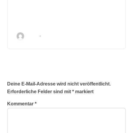
Wanderbank geht in die zweite
Runde – Grüne laden zum
Austausch ein
Admin
März 3, 2026
Schreibe einen Kommentar
Deine E-Mail-Adresse wird nicht veröffentlicht.
Erforderliche Felder sind mit
*
markiert
Kommentar
*