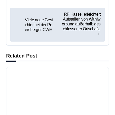
B
RP Kassel erleichtert
Aufstellen von Wahlw
Viele neue Gesi
e
erbung außerhalb ges
chter bei der Pet
chlossener Ortschafte
ersberger CWE
i
n
t
r
Related Post
a
g
s
n
Bündnis 90/Die Grünen Fulda
a
laden zu Bürgergespräch mit