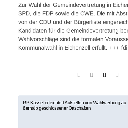
Zur Wahl der Gemeindevertretung in Eichenz
SPD, die FDP sowie die CWE. Die mit Abs
von der CDU und der Bürgerliste eingereich
Kandidaten für die Gemeindevertretung ben
Wahlvorschläge sind die formalen Vorausse
Kommunalwahl in Eichenzell erfüllt. +++ fdi
B
RP Kassel erleichtert Aufstellen von Wahlwerbung au
ßerhalb geschlossener Ortschaften
e
i