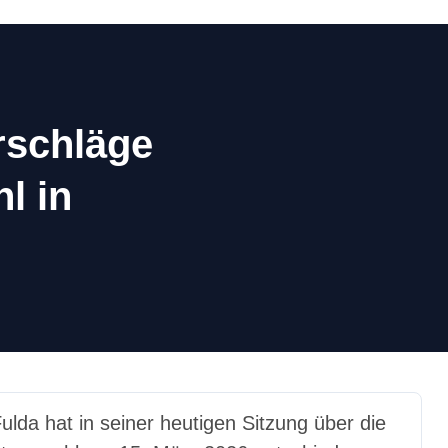
rschläge
l in