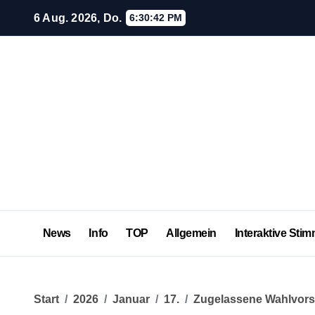
Zum
6 Aug. 2026, Do.
6:30:42 PM
Inhalt
springen
News
Info
TOP
Allgemein
Interaktive Stim
Start
2026
Januar
17.
Zugelassene Wahlvors