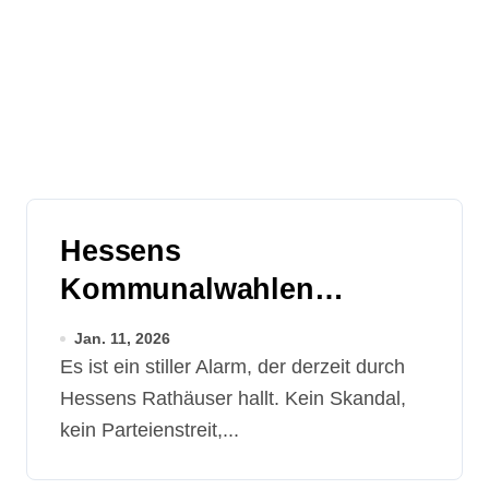
Hessens
Kommunalwahlen
brauchen mehr als
Jan. 11, 2026
Wahlzettel – sie brauchen
Es ist ein stiller Alarm, der derzeit durch
Menschen
Hessens Rathäuser hallt. Kein Skandal,
kein Parteienstreit,...