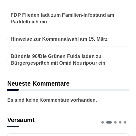
r
FDP Flieden lädt zum Familien-Infostand am
i
Paddelteich ein
e
Hinweise zur Kommunalwahl am 15. März
r
Bündnis 90/Die Grünen Fulda laden zu
u
Bürgergespräch mit Omid Nouripour ein
n
g
Neueste Kommentare
d
Es sind keine Kommentare vorhanden.
e
r
Versäumt
B