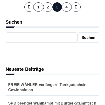
S
1
2
3
4
e
Suchen
i
t
Suchen
e
n
n
Neueste Beiträge
u
m
FREIE WÄHLER verlängern Tankgutschein-
Gewinnaktion
m
e
SPD beendet Wahlkampf mit Bürger-Stammtisch