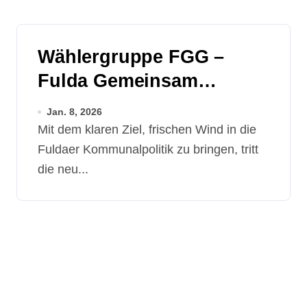
Wählergruppe FGG –
Fulda Gemeinsam
Gestalten tritt zur
Jan. 8, 2026
Kommunalwahl in Fulda
Mit dem klaren Ziel, frischen Wind in die
an
Fuldaer Kommunalpolitik zu bringen, tritt
die neu...